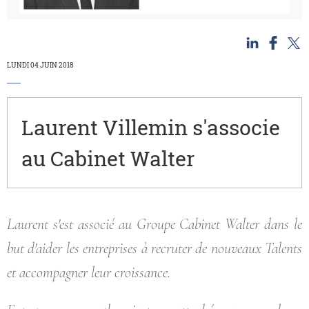
n
ebook
 X
LUNDI 04 JUIN 2018
Laurent Villemin s'associe
au Cabinet Walter
Laurent s'est associé au Groupe Cabinet Walter dans le
but d'aider les entreprises à recruter de nouveaux Talents
et accompagner leur croissance.