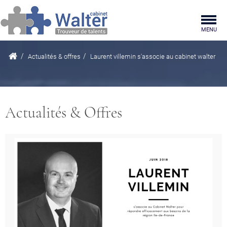
Togg
MENU
navig
Actualités & offres
Laurent villemin s'associe au cabinet walter
Actualités & Offres