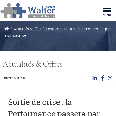
Togg
MENU
navig
Actualités & offres
Sortie de crise : la performance passera par
la compétence
Actualités & Offres
n
ebook
 X
LUNDI 11 MAI 2020
Sortie de crise : la
Performance passera par