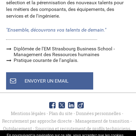
sélection et la pérennisation des nouveaux talents pour
les métiers des composants, des équipements, des
services et de l'ingénierie.
"Ensemble, découvrons vos talents de demain."
Diplômée de l'EM Strasbourg Business School -
Management des Ressources humaines
Pratique courante de l'anglais.
ENVOYER UN EMAIL
Mentions légales
-
Plan du site
-
Données personnelles
-
Recrutement par approche directe
-
Management de transition
-
Outplacement
-
Sourcing et recrutement de profils techniciens,
En poursuivant la navigation sur ce site, vous acceptez que les cookies